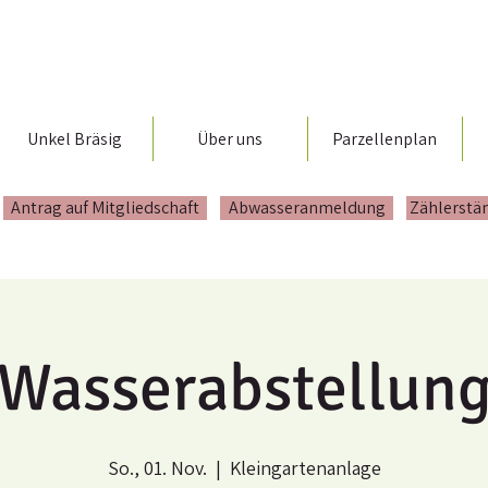
Unkel Bräsig
Über uns
Parzellenplan
Antrag auf Mitgliedschaft
Abwasseranmeldung
Zählerstä
Wasserabstellun
So., 01. Nov.
  |  
Kleingartenanlage