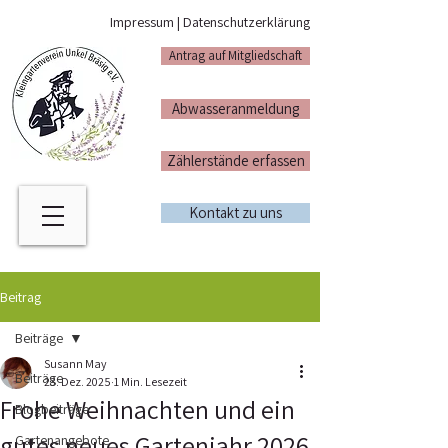
Impressum
|
Datenschutzerklärung
Antrag auf Mitgliedschaft
Abwasseranmeldung
Zählerstände erfassen
Kontakt zu uns
Beitrag
Beiträge
Susann May
Beiträge
23. Dez. 2025
1 Min. Lesezeit
Frohe Weihnachten und ein
Blogbeiträge
gutes neues Gartenjahr 2026
Gartenangebote